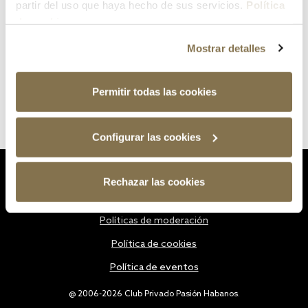
partir del uso que haya hecho de sus servicios.
Política
de cookies
Mostrar detalles
Permitir todas las cookies
Configurar las cookies
Estatutos
Rechazar las cookies
Política de privacidad
Políticas de moderación
Política de cookies
Política de eventos
@ 2006-2026 Club Privado Pasión Habanos.