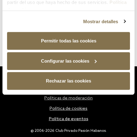
partir del uso que haya hecho de sus servicios.
Política
de cookies
Mostrar detalles
Permitir todas las cookies
Configurar las cookies
Estatutos
Rechazar las cookies
Política de privacidad
Políticas de moderación
Política de cookies
Política de eventos
@ 2006-2026 Club Privado Pasión Habanos.