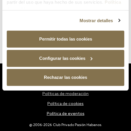
partir del uso que haya hecho de sus servicios.
Política
de cookies
Mostrar detalles
Permitir todas las cookies
Configurar las cookies
Estatutos
Rechazar las cookies
Política de privacidad
Políticas de moderación
Política de cookies
Política de eventos
@ 2006-2026 Club Privado Pasión Habanos.