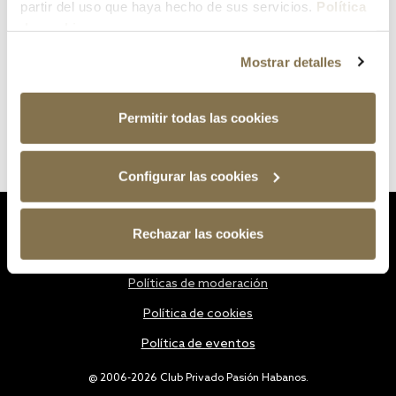
partir del uso que haya hecho de sus servicios.
Política
de cookies
Mostrar detalles
Permitir todas las cookies
Configurar las cookies
Estatutos
Rechazar las cookies
Política de privacidad
Políticas de moderación
Política de cookies
Política de eventos
@ 2006-2026 Club Privado Pasión Habanos.