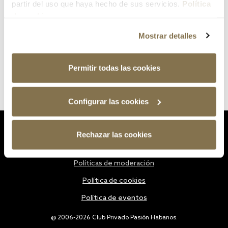
partir del uso que haya hecho de sus servicios.
Política
de cookies
Mostrar detalles
Permitir todas las cookies
Configurar las cookies
Estatutos
Rechazar las cookies
Política de privacidad
Políticas de moderación
Política de cookies
Política de eventos
@ 2006-2026 Club Privado Pasión Habanos.