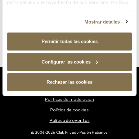
partir del uso que haya hecho de sus servicios.
Política
de cookies
Mostrar detalles
Permitir todas las cookies
Configurar las cookies
Estatutos
Rechazar las cookies
Política de privacidad
Políticas de moderación
Política de cookies
Política de eventos
@ 2006-2026 Club Privado Pasión Habanos.