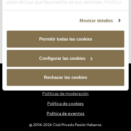
partir del uso que haya hecho de sus servicios.
Política
de cookies
Mostrar detalles
Permitir todas las cookies
Configurar las cookies
Estatutos
Rechazar las cookies
Política de privacidad
Políticas de moderación
Política de cookies
Política de eventos
@ 2006-2026 Club Privado Pasión Habanos.