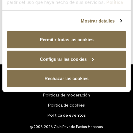
partir del uso que haya hecho de sus servicios.
Política
de cookies
Mostrar detalles
Permitir todas las cookies
Configurar las cookies
Estatutos
Rechazar las cookies
Política de privacidad
Políticas de moderación
Política de cookies
Política de eventos
@ 2006-2026 Club Privado Pasión Habanos.