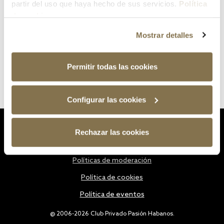
partir del uso que haya hecho de sus servicios.
Política
de cookies
Mostrar detalles
Permitir todas las cookies
Configurar las cookies
Estatutos
Rechazar las cookies
Política de privacidad
Políticas de moderación
Política de cookies
Política de eventos
@ 2006-2026 Club Privado Pasión Habanos.