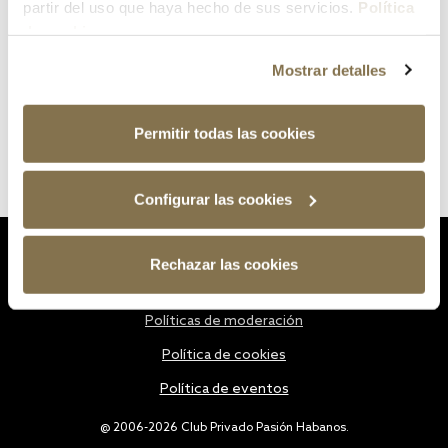
partir del uso que haya hecho de sus servicios.
Política
de cookies
Mostrar detalles
Permitir todas las cookies
Configurar las cookies
Estatutos
Rechazar las cookies
Política de privacidad
Políticas de moderación
Política de cookies
Política de eventos
@ 2006-2026 Club Privado Pasión Habanos.